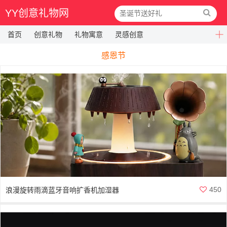
YY创意礼物网
首页
创意礼物
礼物寓意
灵感创意
感恩节
450
浪漫旋转雨滴蓝牙音响扩香机加湿器