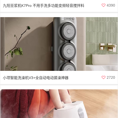
4390
九阳豆浆机K7Pro 不用手洗多功能变频轻音搅拌料
理破壁机
2720
小项智能洗澡机V3+全自动电动搓澡神器