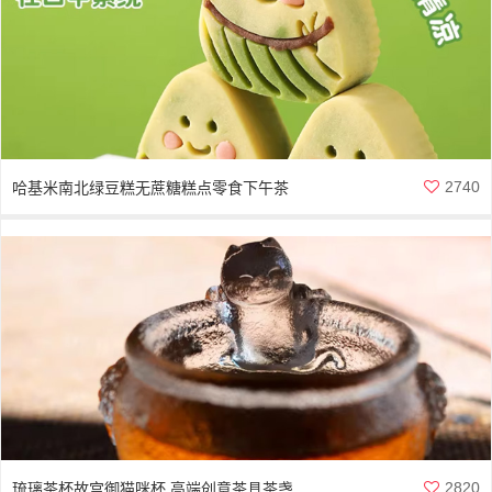
2740
哈基米南北绿豆糕无蔗糖糕点零食下午茶
2820
琉璃茶杯故宫御猫咪杯 高端创意茶具茶盏