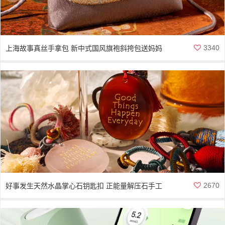
3340
上海故事真丝手拿包 新中式国风旗袍斜挎包送妈妈
长辈礼物
2670
好事发生天然水晶掌心石钥匙扣 正能量解压石手工
车挂包