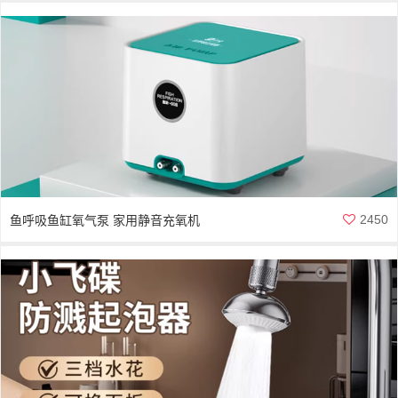
颤
2450
鱼呼吸鱼缸氧气泵 家用静音充氧机