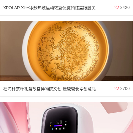
2420
XPOLAR Xlite冰敷热敷运动恢复仪腱鞘膝盖跟腱关
节肌肉放松按摩
2700
福海杯茶杯礼盒故宫博物院文创 送爸爸长辈创意礼
物