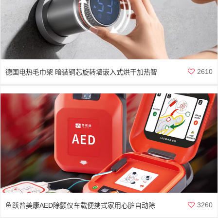
2610
德国电热毛巾架 暗装铜芯旋转墙嵌入式烘干加热智
能杀菌
3260
鱼跃普美康AED除颤仪车载便携式家用心脏自动除