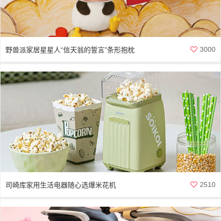
3000
野兽派家居星星人“信天翁的誓言”条形抱枕
2510
司崎库家用生活电器随心选爆米花机