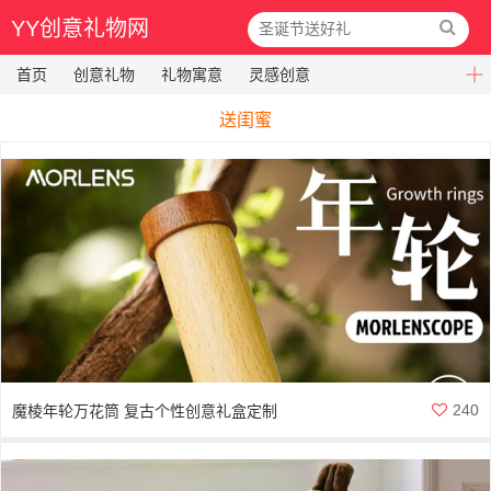
YY创意礼物网
首页
创意礼物
礼物寓意
灵感创意
送闺蜜
240
魔棱年轮万花筒 复古个性创意礼盒定制