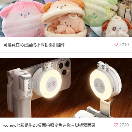
2210
可爱藏在彩蛋里的小熊钥匙扣挂件
2720
wonew七彩蜗牛Z3桌面拍照变焦迷你三脚架双面磁