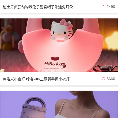
2490
迪士尼疯狂动物城兔子警官帽子朱迪兔耳朵
3660
库洛米小夜灯 哈喽kitty三丽鸥手提小夜灯