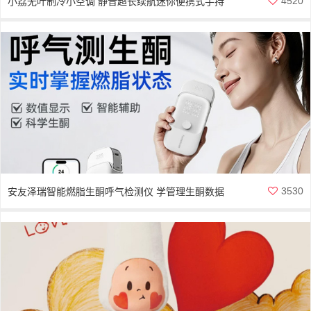
4520
小荔无叶制冷小空调 静音超长续航迷你便携式手持
小风扇
3530
安友泽瑞智能燃脂生酮呼气检测仪 学管理生酮数据
化生酮AI助手