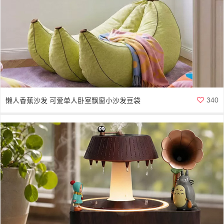
340
懒人香蕉沙发 可爱单人卧室飘窗小沙发豆袋