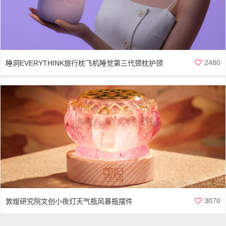
2480
睡洞EVERYTHINK旅行枕飞机睡觉第三代颈枕护颈
脖枕头
3070
敦煌研究院文创小夜灯天气瓶风暴瓶摆件