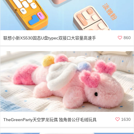
860
联想小新XS530固态U盘typec双接口大容量高速手
机电脑两用U盘
1630
TheGreenParty天空梦龙玩偶 独角兽公仔毛绒玩具
娃娃