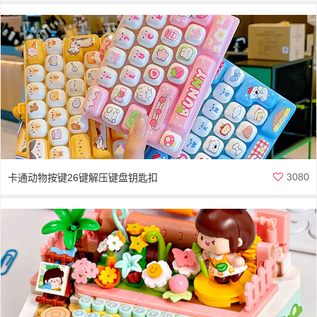
吸拍摄神器
3080
卡通动物按键26键解压键盘钥匙扣