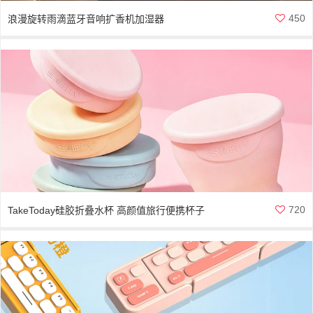
450
浪漫旋转雨滴蓝牙音响扩香机加湿器
720
TakeToday硅胶折叠水杯 高颜值旅行便携杯子