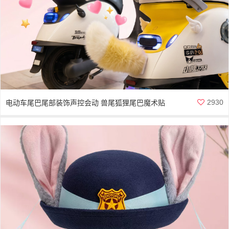
2930
电动车尾巴尾部装饰声控会动 兽尾狐狸尾巴魔术贴
可拆卸