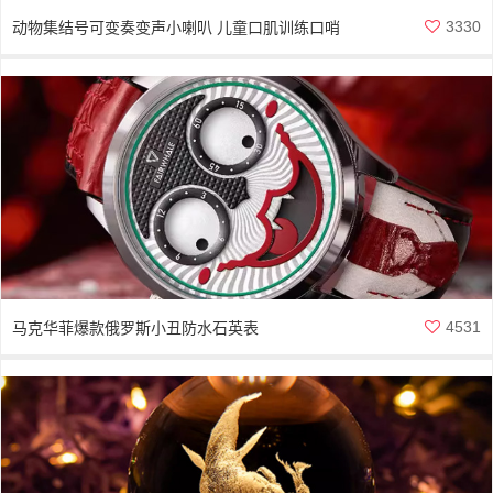
3330
动物集结号可变奏变声小喇叭 儿童口肌训练口哨
4531
马克华菲爆款俄罗斯小丑防水石英表