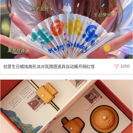
3200
创意生日蜡烛扇形派对氛围感道具自动展开网红惊
喜扇子