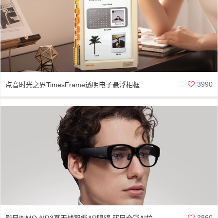
3990
点音时光之界TimesFrame透明电子悬浮相框
3860
影目INMO AIR3真无线智能AR眼镜 双目全彩AI拍