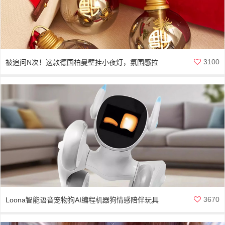
3100
被追问N次！这款德国柏曼壁挂小夜灯，氛围感拉
满
3670
Loona智能语音宠物狗AI编程机器狗情感陪伴玩具
露娜