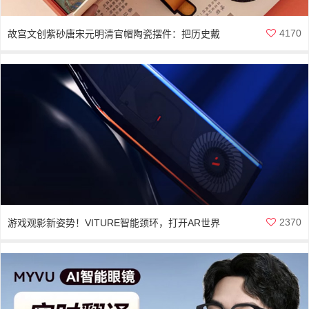
4170
故宫文创紫砂唐宋元明清官帽陶瓷摆件：把历史戴
回家，让传统变潮玩
2370
游戏观影新姿势！VITURE智能颈环，打开AR世界
的任意门