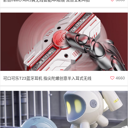
照XR眼镜
4660
可口可乐T23蓝牙耳机 指尖陀螺创意半入耳式无线
耳机