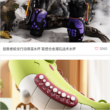
3560
拯救者蛟龙行动保温水杯 联想合金潮玩战术水杯