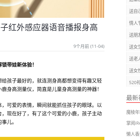
送自
情人
电子红外感应器语音播报身高
送朋
9个月前 (11-04)
送女
送老
解锁带娃新体验！
送女
想给孩子最好的，就连测身高都想变得有趣又轻
520
小鹿身高测量仪，简直是儿童身高测量的神器！
最新
体，可爱的表情，瞬间就能抓住孩子的眼球。以
魔棱年
合，现在好了，有了这个可爱的小鹿，孩子主动
的事儿。
懒人香