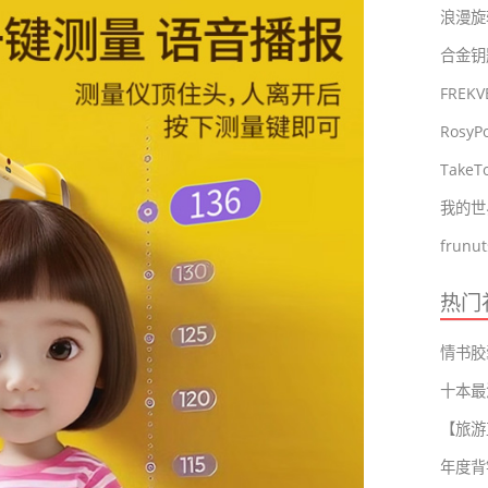
浪漫旋
FRE
Tak
我的世
热门
十本最
年度背