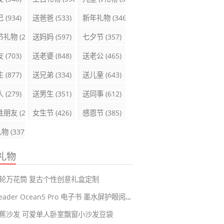
己
(934)
送爸爸
(533)
新年礼物
(346)
节礼物
(289)
送妈妈
(597)
七夕节
(357)
友
(703)
送老婆
(848)
送老公
(465)
生
(877)
送兄弟
(334)
送儿童
(643)
人
(279)
送男生
(351)
送同事
(612)
性朋友
(285)
女生节
(426)
感恩节
(385)
礼物
(337)
礼物
轮万花筒 复古个性创意礼盒定制
掌阅iReader Ocean5 Pro 电子书 墨水屏护眼阅读器
蕉沙发 可爱单人卧室飘窗小沙发豆袋