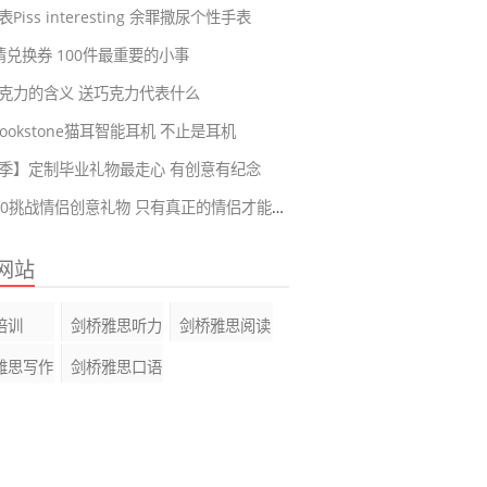
Piss interesting 余罪撒尿个性手表
爱情兑换券 100件最重要的小事
克力的含义 送巧克力代表什么
ookstone猫耳智能耳机 不止是耳机
季】定制毕业礼物最走心 有创意有纪念
恋爱100挑战情侣创意礼物 只有真正的情侣才能完成的挑战
网站
培训
剑桥雅思听力
剑桥雅思阅读
雅思写作
剑桥雅思口语