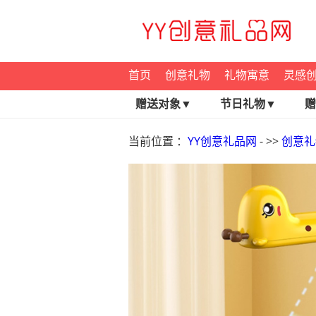
首页
创意礼物
礼物寓意
灵感
赠送对象▼
节日礼物▼
赠
当前位置 ：
YY创意礼品网
- >>
创意礼