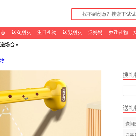
创意
送女朋友
生日礼物
送男朋友
送妈妈
乔迁礼物
送场合▼
物
搜礼
送礼
送闺
送基