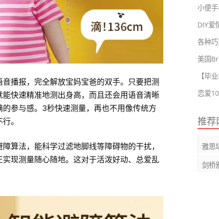
小便手表
DIY
各种巧
美国Br
【毕业
语音播报，完全解放宝妈宝爸的双手。只要把测
就能快速精准地测出身高，而且还会用语音清晰
满的参与感。3秒快速测量，再也不用像传统方
推荐
不行。
避障算法，能科学过滤地脚线等障碍物的干扰，
雅思
正实现测量随心随地。这对于活泼好动、总爱乱
剑桥