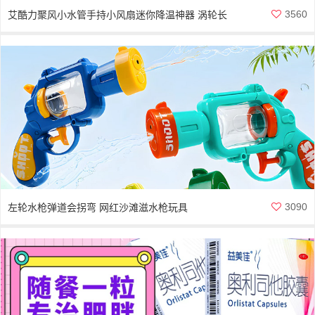
3560
艾酷力聚风小水管手持小风扇迷你降温神器 涡轮长
续航大风力便携随身风扇
3090
左轮水枪弹道会拐弯 网红沙滩滋水枪玩具