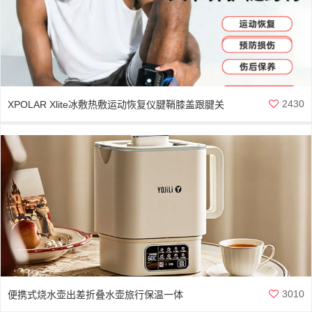
2430
XPOLAR Xlite冰敷热敷运动恢复仪腱鞘膝盖跟腱关
节肌肉放松按摩
3010
便携式烧水壶出差折叠水壶旅行保温一体