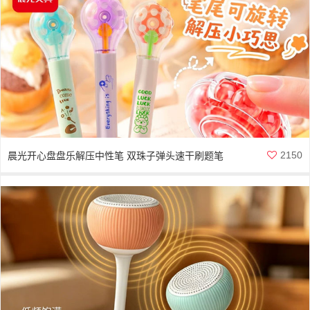
2150
晨光开心盘盘乐解压中性笔 双珠子弹头速干刷题笔
2倍密度材质微重力笔杆