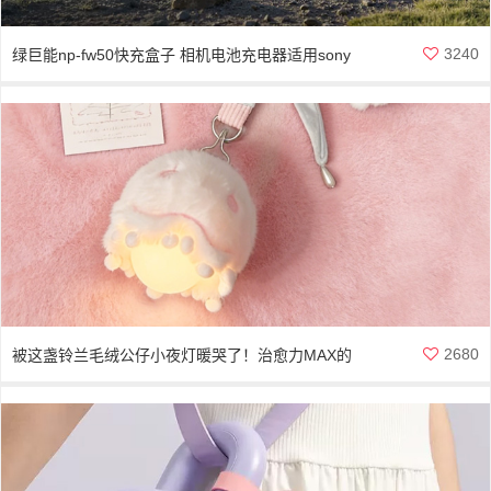
3240
绿巨能np-fw50快充盒子 相机电池充电器适用sony
索尼
2680
被这盏铃兰毛绒公仔小夜灯暖哭了！治愈力MAX的
潮玩装饰