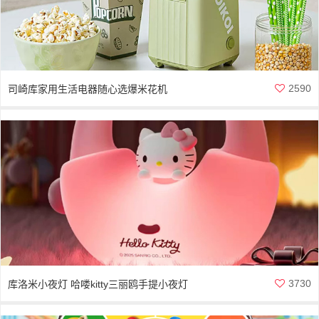
2590
司崎库家用生活电器随心选爆米花机
3730
库洛米小夜灯 哈喽kitty三丽鸥手提小夜灯