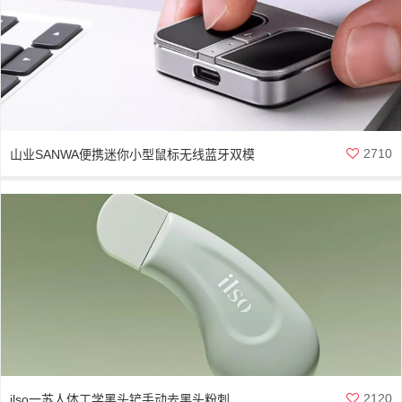
2710
山业SANWA便携迷你小型鼠标无线蓝牙双模
2120
ilso一苏人体工学黑头铲手动去黑头粉刺