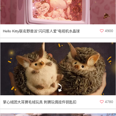
4900
Hello Kitty联名野兽派“闪闪惹人爱”电视机水晶球
——把童话装进复古TV的浪漫暴击
4780
掌心绒团大耳猬毛绒玩具 刺猬玩偶挂件钥匙扣