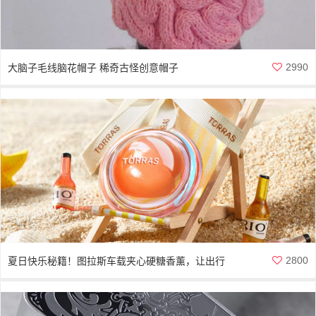
2990
大脑子毛线脑花帽子 稀奇古怪创意帽子
2800
夏日快乐秘籍！图拉斯车载夹心硬糖香薰，让出行
变成嗅觉派对