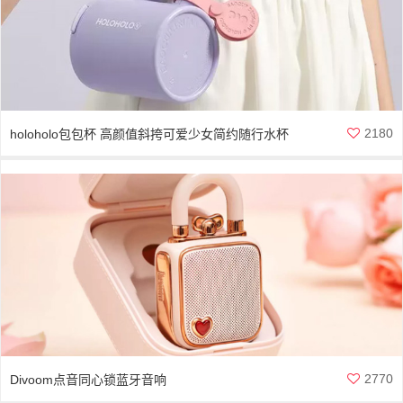
2180
holoholo包包杯 高颜值斜挎可爱少女简约随行水杯
2770
Divoom点音同心锁蓝牙音响