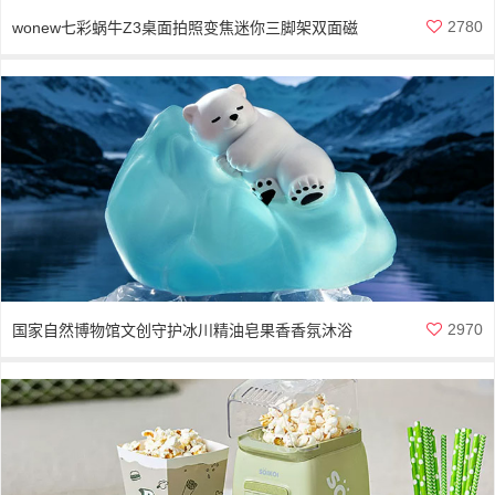
2780
wonew七彩蜗牛Z3桌面拍照变焦迷你三脚架双面磁
吸拍摄神器
2970
国家自然博物馆文创守护冰川精油皂果香香氛沐浴
香皂