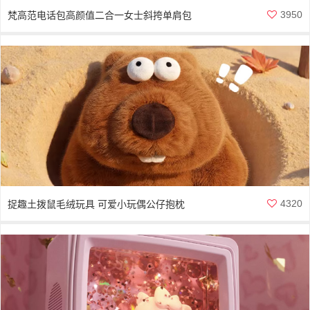
3950
梵高范电话包高颜值二合一女士斜挎单肩包
4320
捉趣土拨鼠毛绒玩具 可爱小玩偶公仔抱枕