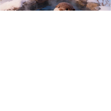
3770
水獭宝宝毛绒玩具 可定制刺绣抱枕公仔娃娃