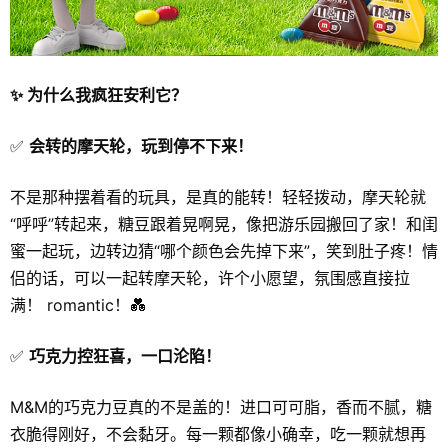
✨ 为什么我疯狂安利它？
✅
会转的摩天轮，玩到停不下来！
不是那种摆着看的玩具，是真的能转！轻轻拨动，摩天轮就
“呼呼”转起来，糖豆跟着晃啊晃，像把游乐园搬回了家！和闺
蜜一起玩，边转边猜“哪个颜色会先掉下来”，笑到肚子疼！情
侣的话，可以一起转摩天轮，许个小愿望，氛围感直接拉
满！ romantic！💑
✅
巧克力控狂喜，一口沦陷！
M&M的巧克力豆真的不是盖的！进口可可脂，香而不腻，糖
衣脆得刚好，不会黏牙。每一颗都像小确幸，吃一颗就想再