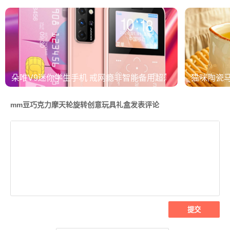
朵唯V9迷你学生手机 戒网瘾非智能备用超薄按键卡片机
猫咪陶瓷
mm豆巧克力摩天轮旋转创意玩具礼盒发表评论