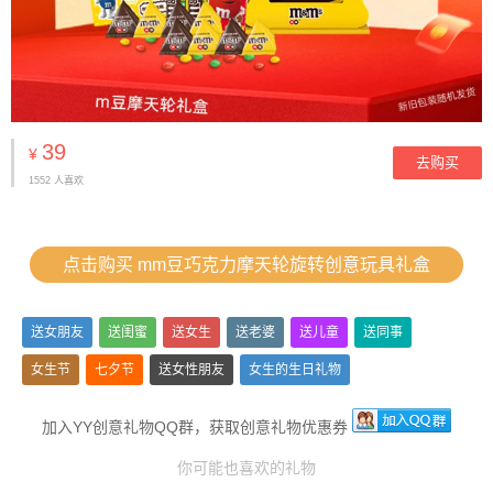
39
¥
去购买
1552 人喜欢
点击购买 mm豆巧克力摩天轮旋转创意玩具礼盒
送女朋友
送闺蜜
送女生
送老婆
送儿童
送同事
女生节
七夕节
送女性朋友
女生的生日礼物
加入YY创意礼物QQ群，获取创意礼物优惠券
你可能也喜欢的礼物