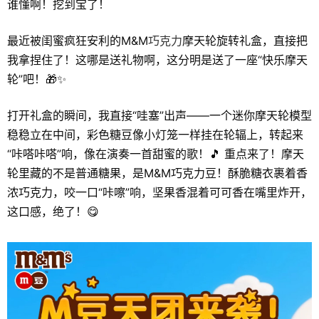
谁懂啊！挖到宝了！
最近被闺蜜疯狂安利的M&M
巧克力
摩天轮旋转礼盒，直接把
我拿捏住了！这哪是送礼物啊，这分明是送了一座“快乐摩天
轮”吧！🎁✨
打开礼盒的瞬间，我直接“哇塞”出声——一个迷你摩天轮模型
稳稳立在中间，彩色糖豆像小灯笼一样挂在轮辐上，转起来
“咔嗒咔嗒”响，像在演奏一首甜蜜的歌！🎵 重点来了！摩天
轮里藏的不是普通糖果，是M&M巧克力豆！酥脆糖衣裹着香
浓巧克力，咬一口“咔嚓”响，坚果香混着可可香在嘴里炸开，
这口感，绝了！😋