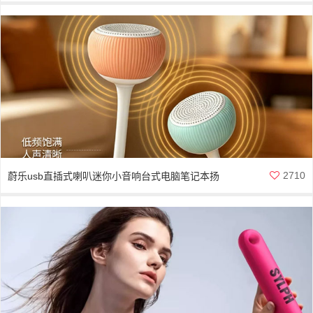
2710
蔚乐usb直插式喇叭迷你小音响台式电脑笔记本扬
声器