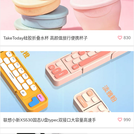
830
TakeToday硅胶折叠水杯 高颜值旅行便携杯子
990
联想小新XS530固态U盘typec双接口大容量高速手
机电脑两用U盘