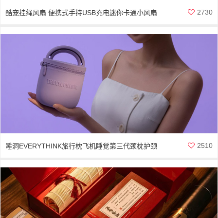
2730
酷宠挂绳风扇 便携式手持USB充电迷你卡通小风扇
2510
睡洞EVERYTHINK旅行枕飞机睡觉第三代颈枕护颈
脖枕头