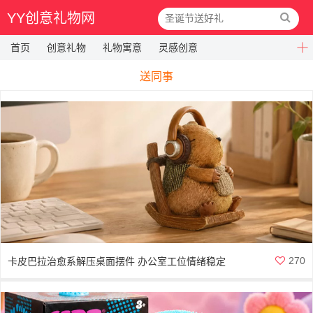
YY创意礼物网
首页
创意礼物
礼物寓意
灵感创意
送同事
270
卡皮巴拉治愈系解压桌面摆件 办公室工位情绪稳定
神器