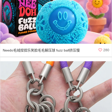
280
Needo毛绒捏捏乐笑脸毛毛解压球 fuzz ball挤压慢
回弹减压