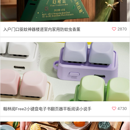
2870
入户门口驱蚊神器楼道室内家用防蚊虫香薰
4730
翰林阅Free2小键盘电子书翻页器平板阅读小说手
机蓝牙遥控器