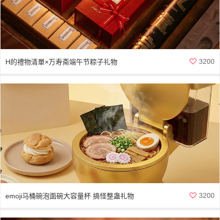
3200
H的禮物清單×万寿斋端午节粽子礼物
3200
emoji马桶碗泡面碗大容量杯 搞怪整蛊礼物