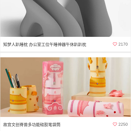
2170
知梦人趴睡枕 办公室工位午睡神器午休趴趴枕
2250
故宫文创脊兽多功能硅胶笔袋筒