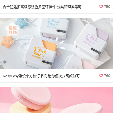
750
合金钥匙扣高级感钛色多圈环挂件 分类管理神器可
拆卸串链
760
RosyPosy柔设小方糖订书机 迷你便携式高颜值可
爱手握式订书器