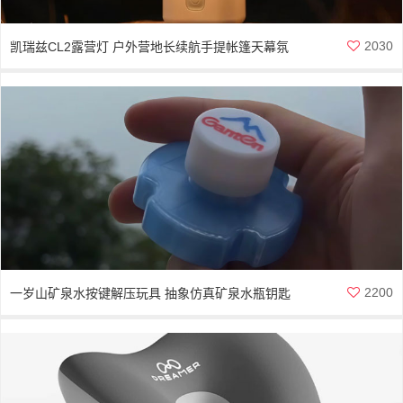
2030
凯瑞兹CL2露营灯 户外营地长续航手提帐篷天幕氛
围灯
2200
一岁山矿泉水按键解压玩具 抽象仿真矿泉水瓶钥匙
扣