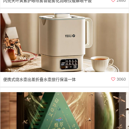
2680
闪亮天叶黄素护眼喷雾智能雾化润眼仪缓解眼干疲
劳
3060
便携式烧水壶出差折叠水壶旅行保温一体