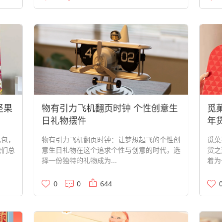
坚果
物有引力飞机翻页时钟 个性创意生
觅
日礼物摆件
年
礼包，
物有引力飞机翻页时钟：让梦想起飞的个性创
觅菓
我们总
意生日礼物在这个追求个性与创意的时代，选
货之
择一份独特的礼物成为...
着为
0
0
644