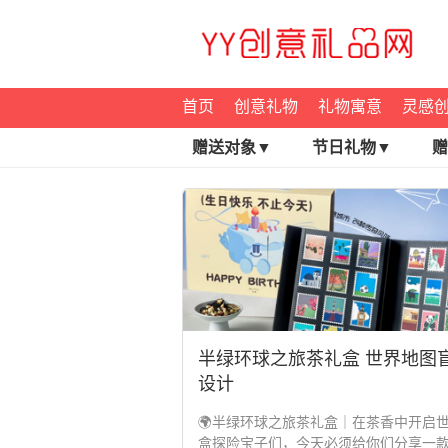
首页
创意礼物
礼物寓意
灵感
赠送对象▼
节日礼物▼
赠
半绿环球之旅茶礼盒 世界地图
设计
🌍半绿环球之旅茶礼盒｜在茶香中开启
盒探险宝子们，今天必须给你们分享一