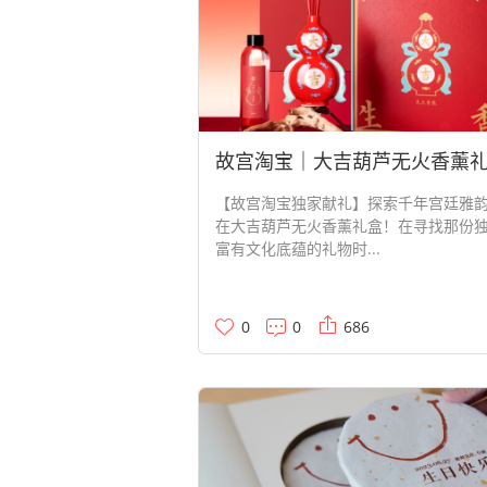
故宫淘宝｜大吉葫芦无火香薰
【故宫淘宝独家献礼】探索千年宫廷雅
在大吉葫芦无火香薰礼盒！在寻找那份
富有文化底蕴的礼物时...
0
0
686