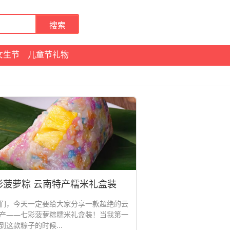
女生节
儿童节礼物
彩菠萝粽 云南特产糯米礼盒装
们，今天一定要给大家分享一款超绝的云
产——七彩菠萝粽糯米礼盒装！当我第一
到这款粽子的时候...