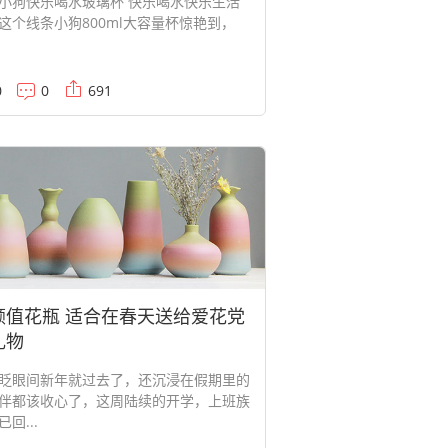
小狗快乐喝水玻璃杯 快乐喝水快乐生活
这个线条小狗800ml大容量杯惊艳到，
0
0
691
颜值花瓶 适合在春天送给爱花党
礼物
眼间新年就过去了，还沉浸在假期里的
伴都该收心了，这周陆续的开学，上班族
回...