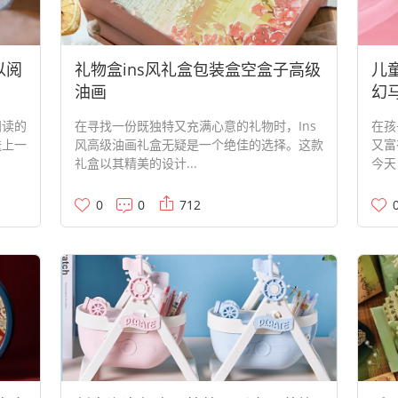
以阅
礼物盒ins风礼盒包装盒空盒子高级
儿
油画
幻
阅读的
在寻找一份既独特又充满心意的礼物时，Ins
在孩
送上一
风高级油画礼盒无疑是一个绝佳的选择。这款
又富
礼盒以其精美的设计...
今天
0
0
712