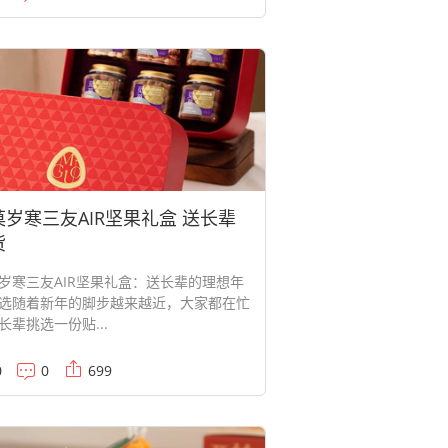
菓岁寒三友AIR坚果礼盒 送长辈
货
岁寒三友AIR坚果礼盒：送长辈的理想年
选随着新年的脚步越来越近，大家都在忙
长辈挑选一份贴...
0
0
699