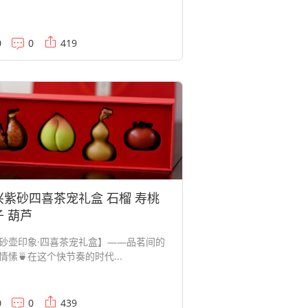
0
0
419
兴紫砂四喜茶宠礼盒 石榴 寿桃
子 葫芦
【砂壶印象·四喜茶宠礼盒】——品茗间的
情愫🍵在这个快节奏的时代...
0
0
439