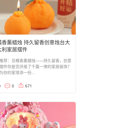
橘香薰蜡烛 持久留香创意烛台大
大利家居摆件
推荐：丑橘香薰蜡烛——持久留香，创意
摆件你是否厌倦了千篇一律的家居装饰？
为你的家增添一份...
0
0
671