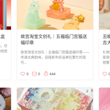
礼盒
故宫淘宝文创礼｜五福临门宫猫送
丑
福印章
吉
韵，尽
独特而
故宫淘宝文创礼｜五福临门宫猫送福印章——
礼物
传递古典韵味，迎接新年好运🎁在繁忙的现
家居
代...
想要
0
0
644