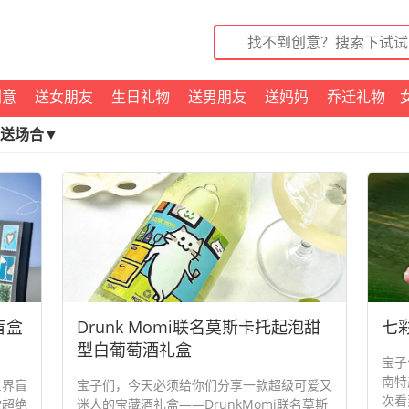
创意
送女朋友
生日礼物
送男朋友
送妈妈
乔迁礼物
送场合▼
盲盒
Drunk Momi联名莫斯卡托起泡甜
七
型白葡萄酒礼盒
宝子
南特
世界盲
宝子们，今天必须给你们分享一款超级可爱又
次看
款超绝
迷人的宝藏酒礼盒——DrunkMomi联名莫斯