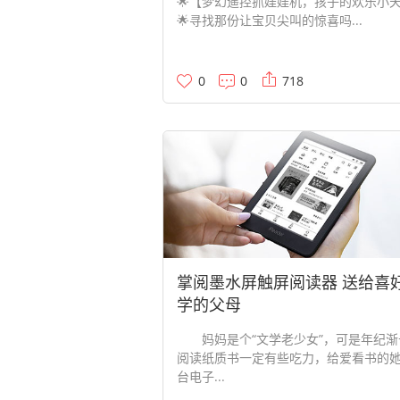
🌟【梦幻遥控抓娃娃机，孩子的欢乐小
🌟寻找那份让宝贝尖叫的惊喜吗...
0
0
718
掌阅墨水屏触屏阅读器 送给喜
学的父母
妈妈是个“文学老少女”，可是年纪渐
阅读纸质书一定有些吃力，给爱看书的
台电子...