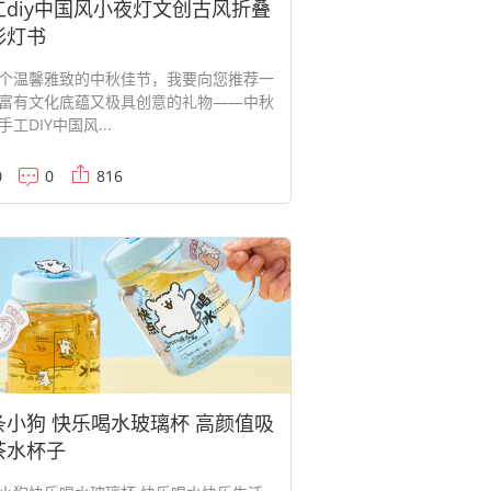
工diy中国风小夜灯文创古风折叠
形灯书
个温馨雅致的中秋佳节，我要向您推荐一
富有文化底蕴又极具创意的礼物——中秋
手工DIY中国风...
0
0
816
条小狗 快乐喝水玻璃杯 高颜值吸
茶水杯子