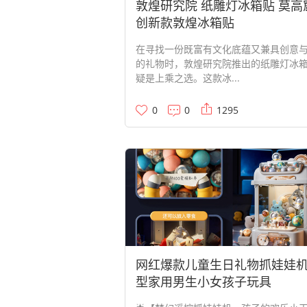
敦煌研究院 纸雕灯冰箱贴 莫高
创新款敦煌冰箱贴
在寻找一份既富有文化底蕴又兼具创意
的礼物时，敦煌研究院推出的纸雕灯冰
疑是上乘之选。这款冰...
0
0
1295
网红爆款儿童生日礼物抓娃娃
型家用男生小女孩子玩具