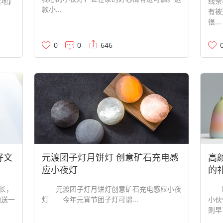
天地】
线条
款小...
有被
很...
0
0
646
好文
元渡团子灯月饼灯 创意矿石充电感
高
应小夜灯
的
长，
元渡团子灯月饼灯创意矿石充电感应小夜
眨
她送一
灯 今年元宵节团子灯可谓...
小伙
则早已