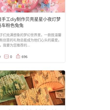
童手工diy制作贝壳星星小夜灯梦
马车粉色兔兔
子们充满想象的梦幻世界里，一款既温馨
有创意的礼物总能成为他们心头的最爱。
，我要为您推荐的...
0
0
696