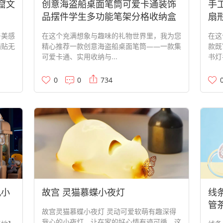
窟文
创意海盗船桌面笔筒可爱卡通装饰
手
品摆件学生多功能笔架分格收纳盒
扇
与美感
在这个充满想象与趣味的礼物世界里，我为您
在这
箱贴无
精心推荐一款创意海盗船桌面笔筒——一款集
款既
可爱卡通、实用收纳与...
书灯
0
0
734
机小
故宫 灵猫慕蝶小夜灯
线
管
故宫灵猫慕蝶小夜灯 灵动可爱软萌有趣深得
我心的小夜灯，让在家的好心情有迹可循。这