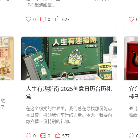
卡托起泡甜型...
0
0
627
人生有趣指南 2025创意日历台历礼
宜
盒
柿
别愁
有了
在这个纷扰的世界里，我们总在寻找那份能点
🎁
亮日常、引领我们前行的力量。今天，我要向
雅致
你推荐一份特别的礼物...
0
0
577