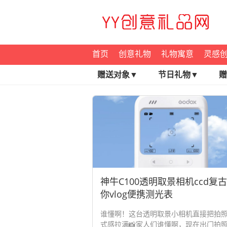
首页
创意礼物
礼物寓意
灵感
赠送对象▼
节日礼物▼
赠
神牛C100透明取景相机ccd复
你vlog便携测光表
谁懂啊！这台透明取景小相机直接把拍
式感拉满📸家人们谁懂啊，现在出门拍