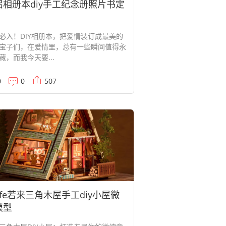
侣相册本diy手工纪念册照片书定
必入！DIY相册本，把爱情装订成最美的
宝子们，在爱情里，总有一些瞬间值得永
藏，而我今天要...
0
0
507
life若来三角木屋手工diy小屋微
模型