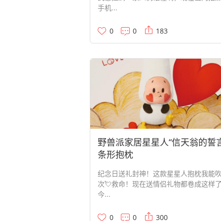
手机...
0
0
183
野兽派家居星星人“信天翁的誓言
条形抱枕
‍纪念日送礼封神！这款星星人抱枕我能
次💘救命！现在送情侣礼物都卷成这样
今...
0
0
300