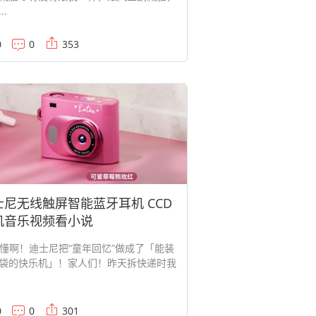
..
0
0
353
士尼无线触屏智能蓝牙耳机 CCD
机音乐视频看小说
谁懂啊！迪士尼把“童年回忆”做成了「能装
袋的快乐机」！家人们！昨天拆快递时我
0
0
301