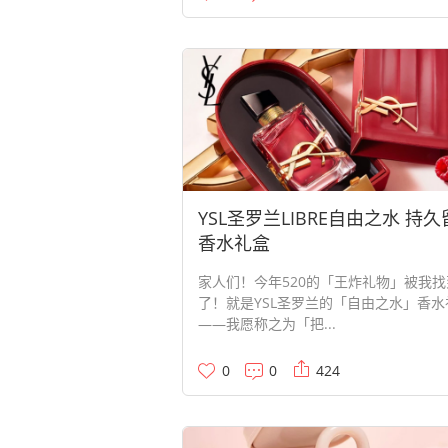
YSL圣罗兰LIBRE自由之水 持
香水礼盒
家人们！今年520的「王炸礼物」被我找
了！就是YSL圣罗兰的「自由之水」香水
——我愿称之为「把...
0
0
424