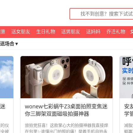
创意
送女朋友
生日礼物
送男朋友
送妈妈
乔迁礼物
送场合▼
古迷
wonew七彩蜗牛Z3桌面拍照变焦迷
安
你三脚架双面磁吸拍摄神器
学
照的仪
旅拍党狂喜！这款掌心大的拍摄神器我直接焊
减脂
照全被
在包里✨谁懂出门拍照的痛！举着手机自拍永
躺赢