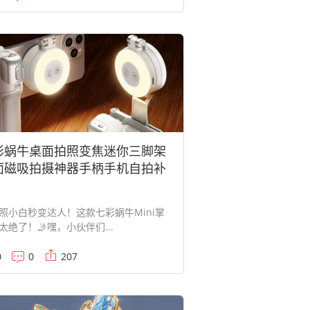
彩蜗牛桌面拍照变焦迷你三脚架
面磁吸拍摄神器手柄手机自拍补
拍照小白秒变达人！这款七彩蜗牛Mini掌
太绝了！🤳嘿，小伙伴们...
0
0
207