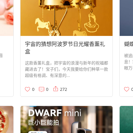
宇宙的猜想阿波罗节日光耀香薰礼
蝴
盒
音
被追
息！
这款香薰礼盒，把宇宙的浪漫与新年的祝福都
眼万
藏进去了！宝子们，今天我要给你们种草一款
超级有格调、有深意的...
0
0
272