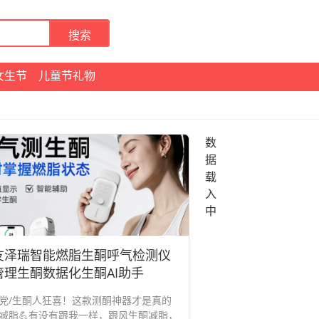
女生节
儿童节礼物
友泽瑞智能燃脂生酮呼气检测仪
管理生酮数据化生酮AI助手
党/生酮人狂喜！这款测酮神器才是真的
减脂💪有没有跟我一样，跟风生酮减脂，