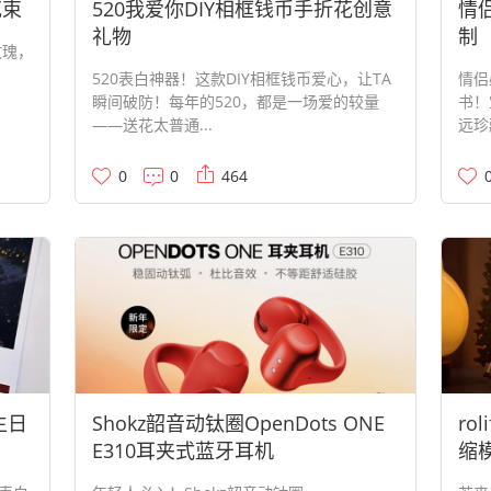
花束
520我爱你DIY相框钱币手折花创意
情
礼物
制
玫瑰，
520表白神器！这款DIY相框钱币爱心，让TA
情侣
瞬间破防！每年的520，都是一场爱的较量
书！
——送花太普通...
远珍
0
0
464
生日
Shokz韶音动钛圈OpenDots ONE
ro
E310耳夹式蓝牙耳机
缩