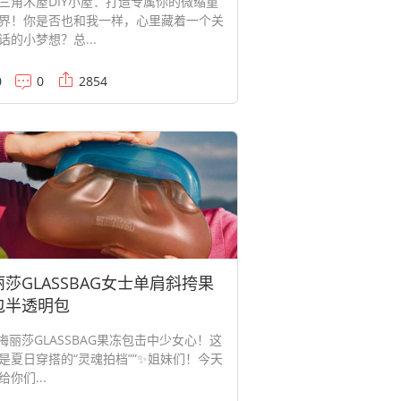
三角木屋DIY小屋：打造专属你的微缩童
界！你是否也和我一样，心里藏着一个关
话的小梦想？总...
0
0
2854
莎GLASSBAG女士单肩斜挎果
包半透明包
梅丽莎GLASSBAG果冻包击中少女心！这
是夏日穿搭的“灵魂拍档””✨姐妹们！今天
给你们...