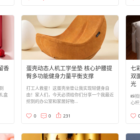
久留香
蛋壳动态人机工学坐垫 核心护腰提
七
臀多功能健身力量平衡支撑
双
光
到
打工人救星！这蛋壳坐垫让我实现轻健身自
礼盒
由！家人们，今天必须给你们分享一个我最近
📸
挖到的办公室和家居好物...
心杆
0
0
231