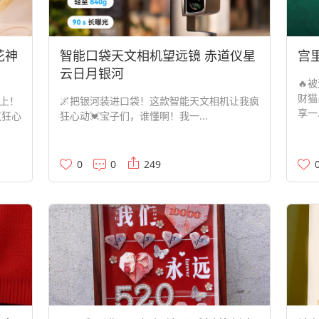
花神
智能口袋天文相机望远镜 赤道仪星
宫
云日月银河
🔥
财猫
上！
🌌把银河装进口袋！这款智能天文相机让我疯
享一.
疯狂心
狂心动💓宝子们，谁懂啊！我一...
0
0
249