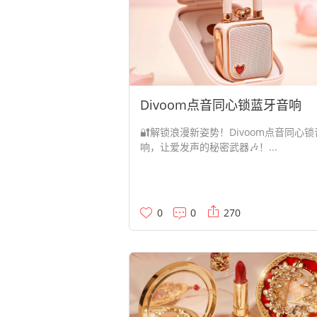
Divoom点音同心锁蓝牙音响
🔐解锁浪漫新姿势！Divoom点音同心锁
响，让爱发声的秘密武器🎶！...
0
0
270