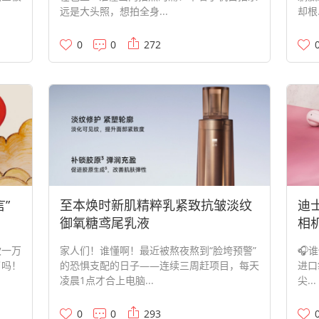
远是大头照，想拍全身...
却根.
0
0
272
”
至本焕时新肌精粹乳紧致抗皱淡纹
迪
御氧糖鸢尾乳液
相
吹一万
家人们！谁懂啊！最近被熬夜熬到“脸垮预警”
🎧
了吗！
的恐惧支配的日子——连续三周赶项目，每天
进口
凌晨1点才合上电脑...
尖...
0
0
293