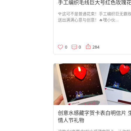
手工编织毛线巨大号红色玫瑰
🌹这可不是普通花束！手工编织巨无霸
送出满满心意与创意！🔥嘿小伙...
0
0
284
创意水感藏字贺卡表白明信片 
情人节礼物