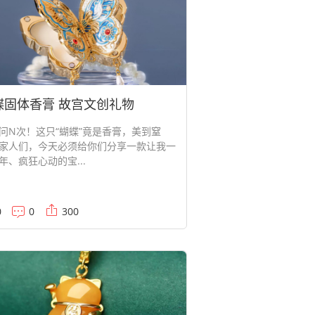
蝶固体香膏 故宫文创礼物
问N次！这只“蝴蝶”竟是香膏，美到窒
家人们，今天必须给你们分享一款让我一
年、疯狂心动的宝...
0
0
300