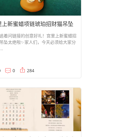
里上新蜜蜡项链琥珀招财猫吊坠
被追着问链接的创意好礼！宫里上新蜜蜡招
吊坠太绝啦✨家人们，今天必须给大家分
..
0
0
284