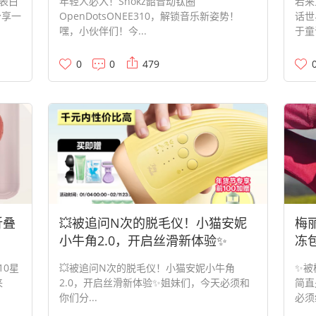
表白
年轻人必入！Shokz韶音动钛圈
若来
分享一
OpenDotsONEE310，解锁音乐新姿势！
话世
嘿，小伙伴们！今...
于童
0
0
479
折叠
💥被追问N次的脱毛仪！小猫安妮
梅丽
小牛角2.0，开启丝滑新体验✨
冻
10星
💥被追问N次的脱毛仪！小猫安妮小牛角
✨被
来
2.0，开启丝滑新体验✨姐妹们，今天必须和
简直
你们分...
必须