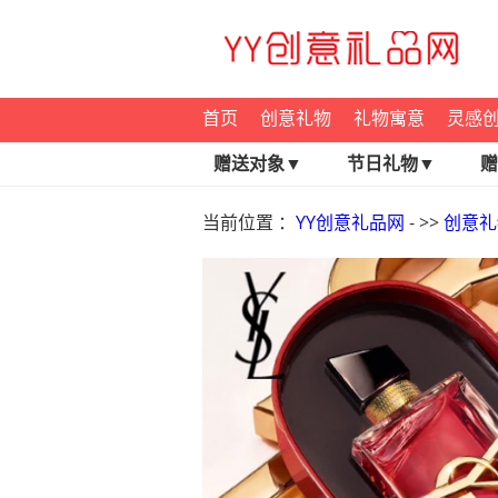
首页
创意礼物
礼物寓意
灵感
赠送对象▼
节日礼物▼
赠
当前位置 ：
YY创意礼品网
- >>
创意礼