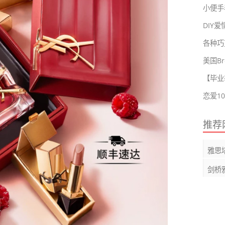
小便手表
DIY
各种巧
美国Br
【毕业
推荐
雅思
剑桥