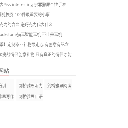
Piss interesting 余罪撒尿个性手表
爱情兑换券 100件最重要的小事
克力的含义 送巧克力代表什么
ookstone猫耳智能耳机 不止是耳机
季】定制毕业礼物最走心 有创意有纪念
恋爱100挑战情侣创意礼物 只有真正的情侣才能完成的挑战
网站
培训
剑桥雅思听力
剑桥雅思阅读
雅思写作
剑桥雅思口语