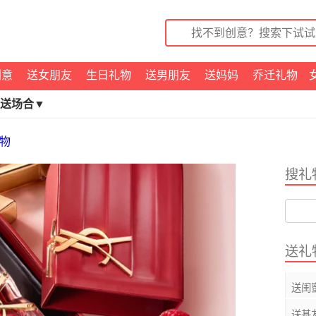
创意
送女朋友
生日礼物
送男朋友
送妈妈
乔迁礼物
送场合▼
物
搜礼
送礼
送闺
送基