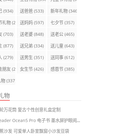
己
(934)
送爸爸
(533)
新年礼物
(346)
节礼物
(289)
送妈妈
(597)
七夕节
(357)
友
(703)
送老婆
(848)
送老公
(465)
生
(877)
送兄弟
(334)
送儿童
(643)
人
(279)
送男生
(351)
送同事
(612)
性朋友
(285)
女生节
(426)
感恩节
(385)
礼物
(337)
礼物
轮万花筒 复古个性创意礼盒定制
掌阅iReader Ocean5 Pro 电子书 墨水屏护眼阅读器
蕉沙发 可爱单人卧室飘窗小沙发豆袋