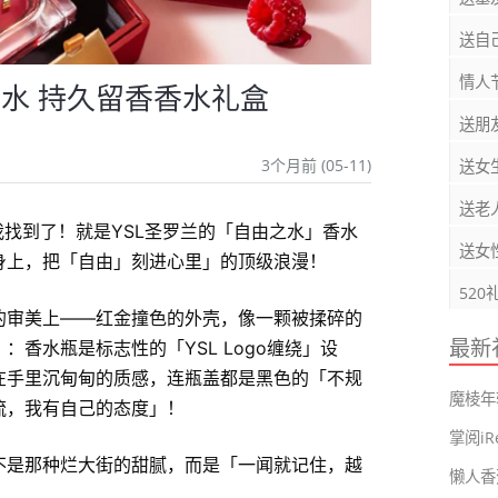
送自
情人
由之水 持久留香香水礼盒
送朋
3个月前 (05-11)
送女
送老
我找到了！就是YSL圣罗兰的「自由之水」香水
送女
身上，把「自由」刻进心里」的顶级浪漫！
520
的审美上——红金撞色的外壳，像一颗被揉碎的
最新
香水瓶是标志性的「YSL Logo缠绕」设
在手里沉甸甸的质感，连瓶盖都是黑色的「不规
魔棱年
流，我有自己的态度」！
不是那种烂大街的甜腻，而是「一闻就记住，越
懒人香