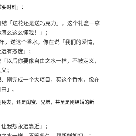
重要时刻」：
纠结「送花还是送巧克力」，这个礼盒一拿
你怎么这么懂我！」；
周年，送这个香水，像在说「我们的爱情，
永远有态度」；
说「以后你要像自由之水一样，不被定义，
意义；
职、刚完成一个大项目，买这个香水，像在
自由」。
男朋友，还是闺蜜、兄弟，甚至是刚结婚的新
，让我想永远靠近」；
由之水一样，不管多久，都新鲜如初」；