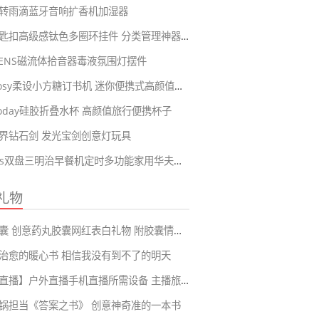
转雨滴蓝牙音响扩香机加湿器
合金钥匙扣高级感钛色多圈环挂件 分类管理神器可拆卸串链
KVENS磁流体拾音器毒液氛围灯摆件
RosyPosy柔设小方糖订书机 迷你便携式高颜值可爱手握式订书器
eToday硅胶折叠水杯 高颜值旅行便携杯子
界钻石剑 发光宝剑创意灯玩具
frunuts双盘三明治早餐机定时多功能家用华夫饼蛋卷面包机
礼物
情书胶囊 创意药丸胶囊网红表白礼物 附胶囊情话短句99大全
治愈的暖心书 相信我没有到不了的明天
【旅游直播】户外直播手机直播所需设备 主播旅游再也不会耽误直播啦
锅担当《答案之书》 创意神奇准的一本书