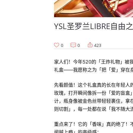
YSL圣罗兰LIBRE自
0
0
423
家人们！今年520的「王炸礼物」被
礼盒——我愿称之为「把「爱」穿在
先看颜值！这个礼盒真的长在年轻人
玫瑰，打开瞬间像拆一份「爱的盲盒」：
计，瓶身像被金色丝带轻轻裹住，拿
则切割」，每一处都在说「我不随大
重点来了！它的「香味」真的绝了！
闻越上瘾」的高级感：