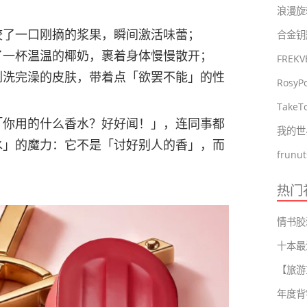
浪漫旋
咬了一口刚摘的浆果，瞬间激活味蕾；
了一杯温温的椰奶，裹着身体慢慢散开；
FRE
刚洗完澡的皮肤，带着点「欲罢不能」的性
Tak
「你用的什么香水？好好闻！」，连同事都
我的世
水」的魔力：它不是「讨好别人的香」，而
热门
十本最
年度背