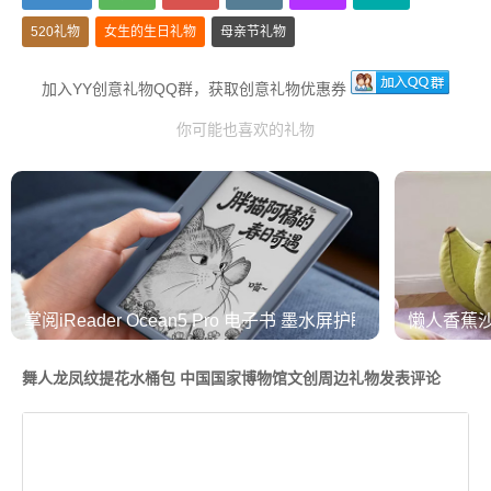
520礼物
女生的生日礼物
母亲节礼物
加入YY创意礼物QQ群，获取创意礼物优惠券
你可能也喜欢的礼物
掌阅iReader Ocean5 Pro 电子书 墨水屏护眼阅读器
懒人香蕉
舞人龙凤纹提花水桶包 中国国家博物馆文创周边礼物发表评论