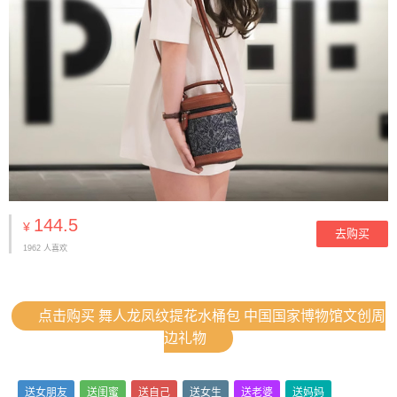
144.5
¥
去购买
1962 人喜欢
点击购买 舞人龙凤纹提花水桶包 中国国家博物馆文创周
边礼物
送女朋友
送闺蜜
送自己
送女生
送老婆
送妈妈