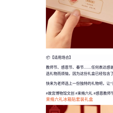
📦【适用场合】
教师节、感恩节、春节……任何表达感
选礼物而烦恼，因为这份礼盒已经包含
快来为老师选上一份独特的礼物吧，让“
#故宫博物馆文创 #束脩六礼 #感恩教师节
束脩六礼冰箱贴套装礼盒