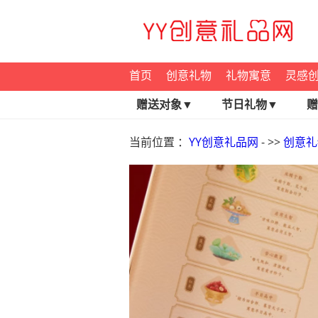
首页
创意礼物
礼物寓意
灵感
赠送对象▼
节日礼物▼
赠
当前位置 ：
YY创意礼品网
- >>
创意礼