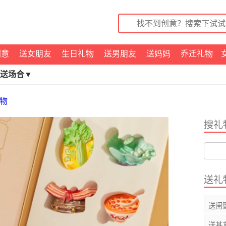
创意
送女朋友
生日礼物
送男朋友
送妈妈
乔迁礼物
送场合▼
物
搜礼
送礼
送闺
送基