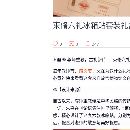
束脩六礼冰箱贴套装礼
0
0
347
👩‍🏫🎁 尊师重教，古礼新传 — 束脩
每年教师节、
感恩节
，总在为送什么礼
心意？快来看看这套来自故宫博物馆文创
🎨【设计来源】
自古以来，尊师重教便是中华民族的传统
一词，朱熹在《论语集注》里解释，“束
感，精心设计了这套六款冰箱贴，分别
远，饱含对老师的敬意与美好祝愿。