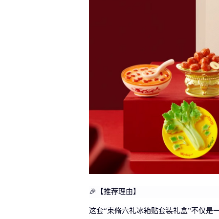
🎉【推荐理由】
这套“束脩六礼冰箱贴套装礼盒”不仅是