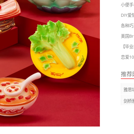
小便手表
DIY
各种巧
美国Br
【毕业
推荐
雅思
剑桥