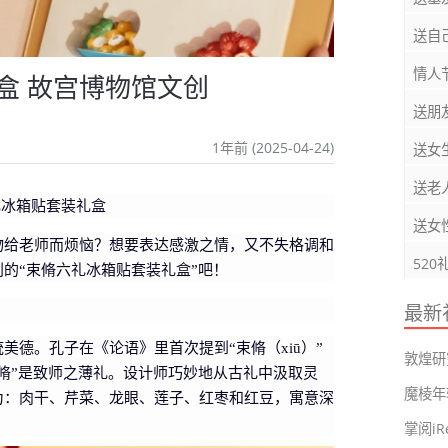
送自
情人
盒 故宫博物馆文创
送朋
1年前 (2025-04-24)
送女
送老
六礼冰箱贴套装礼盒
送女
物给老师而烦恼？想要表达感激之情，又不失格调和
520
的“束脩六礼冰箱贴套装礼盒”吧！
最新
美德。孔子在《论语》里首次提到“束脩（xiū）”
敦煌研
脩”是致师之薄礼。设计师巧妙地从古礼中汲取灵
魔棱年
为：肉干、芹菜、龙眼、莲子、红枣和红豆，寓意深