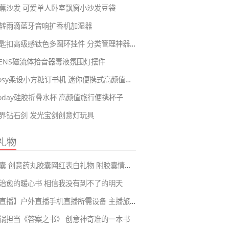
蕉沙发 可爱单人卧室飘窗小沙发豆袋
转雨滴蓝牙音响扩香机加湿器
合金钥匙扣高级感钛色多圈环挂件 分类管理神器可拆卸串链
KVENS磁流体拾音器毒液氛围灯摆件
RosyPosy柔设小方糖订书机 迷你便携式高颜值可爱手握式订书器
eToday硅胶折叠水杯 高颜值旅行便携杯子
界钻石剑 发光宝剑创意灯玩具
礼物
情书胶囊 创意药丸胶囊网红表白礼物 附胶囊情话短句99大全
治愈的暖心书 相信我没有到不了的明天
【旅游直播】户外直播手机直播所需设备 主播旅游再也不会耽误直播啦
锅担当《答案之书》 创意神奇准的一本书