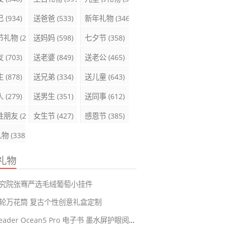
己
(934)
送爸爸
(533)
新年礼物
(346)
节礼物
(289)
送妈妈
(598)
七夕节
(358)
友
(703)
送老婆
(849)
送老公
(465)
生
(878)
送兄弟
(334)
送儿童
(643)
人
(279)
送男生
(351)
送同事
(612)
性朋友
(285)
女生节
(427)
感恩节
(385)
礼物
(338)
礼物
究院张骞严选毛绒葡萄小挂件
轮万花筒 复古个性创意礼盒定制
掌阅iReader Ocean5 Pro 电子书 墨水屏护眼阅读器