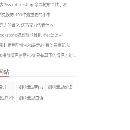
Piss interesting 余罪撒尿个性手表
爱情兑换券 100件最重要的小事
克力的含义 送巧克力代表什么
ookstone猫耳智能耳机 不止是耳机
季】定制毕业礼物最走心 有创意有纪念
恋爱100挑战情侣创意礼物 只有真正的情侣才能完成的挑战
网站
培训
剑桥雅思听力
剑桥雅思阅读
雅思写作
剑桥雅思口语