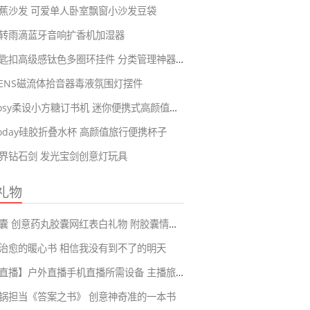
蕉沙发 可爱单人卧室飘窗小沙发豆袋
转雨滴蓝牙音响扩香机加湿器
合金钥匙扣高级感钛色多圈环挂件 分类管理神器可拆卸串链
KVENS磁流体拾音器毒液氛围灯摆件
RosyPosy柔设小方糖订书机 迷你便携式高颜值可爱手握式订书器
eToday硅胶折叠水杯 高颜值旅行便携杯子
界钻石剑 发光宝剑创意灯玩具
礼物
情书胶囊 创意药丸胶囊网红表白礼物 附胶囊情话短句99大全
治愈的暖心书 相信我没有到不了的明天
【旅游直播】户外直播手机直播所需设备 主播旅游再也不会耽误直播啦
锅担当《答案之书》 创意神奇准的一本书