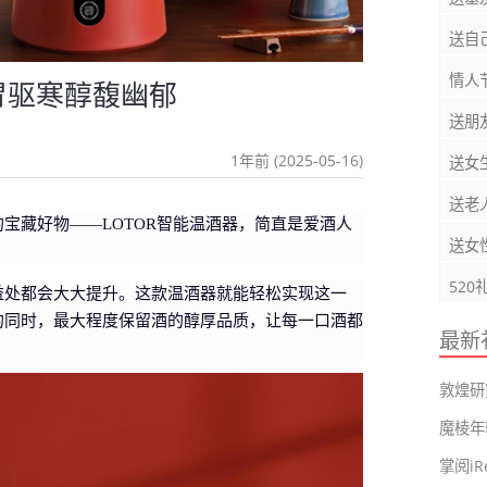
送自
情人
暖胃驱寒醇馥幽郁
送朋
1年前 (2025-05-16)
送女
送老
宝藏好物——LOTOR智能温酒器，简直是爱酒人
送女
520
益处都会大大提升。这款温酒器就能轻松实现这一
的同时，最大程度保留酒的醇厚品质，让每一口酒都
最新
敦煌研
魔棱年