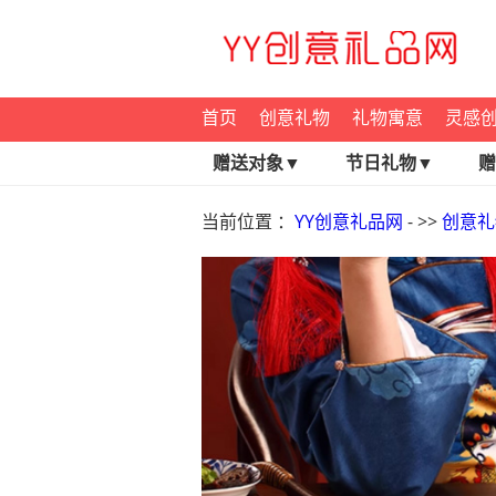
首页
创意礼物
礼物寓意
灵感
赠送对象▼
节日礼物▼
赠
当前位置 ：
YY创意礼品网
- >>
创意礼