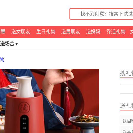
创意
送女朋友
生日礼物
送男朋友
送妈妈
乔迁礼物
送场合▼
物
搜礼
送礼
送闺
送基