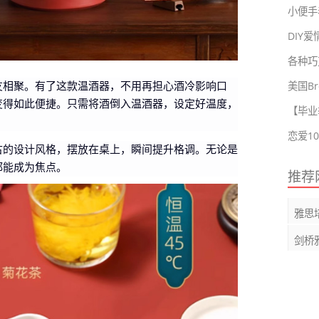
小便手表
DIY
各种巧
美国Br
友相聚。有了这款温酒器，不用再担心酒冷影响口
变得如此便捷。只需将酒倒入温酒器，设定好温度，
【毕业
古的设计风格，摆放在桌上，瞬间提升格调。无论是
都能成为焦点。
推荐
雅思
剑桥