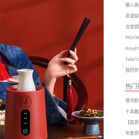
懒人香
浪漫旋
FRE
Tak
我的世
热门
十本最
年度背