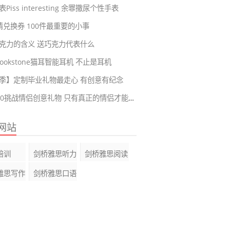
Piss interesting 余罪撒尿个性手表
爱情兑换券 100件最重要的小事
克力的含义 送巧克力代表什么
ookstone猫耳智能耳机 不止是耳机
季】定制毕业礼物最走心 有创意有纪念
恋爱100挑战情侣创意礼物 只有真正的情侣才能完成的挑战
网站
培训
剑桥雅思听力
剑桥雅思阅读
雅思写作
剑桥雅思口语