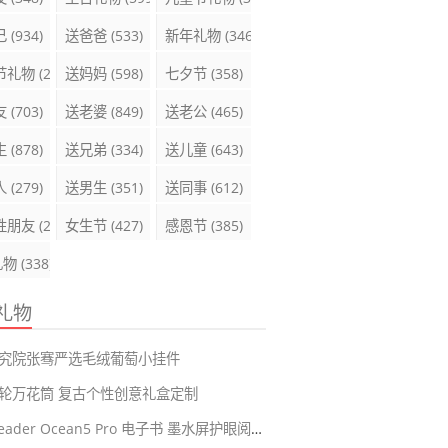
己
(934)
送爸爸
(533)
新年礼物
(346)
节礼物
(289)
送妈妈
(598)
七夕节
(358)
友
(703)
送老婆
(849)
送老公
(465)
生
(878)
送兄弟
(334)
送儿童
(643)
人
(279)
送男生
(351)
送同事
(612)
性朋友
(285)
女生节
(427)
感恩节
(385)
礼物
(338)
礼物
究院张骞严选毛绒葡萄小挂件
轮万花筒 复古个性创意礼盒定制
掌阅iReader Ocean5 Pro 电子书 墨水屏护眼阅读器