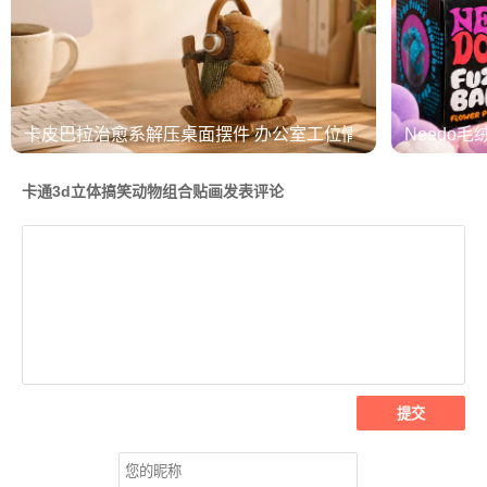
卡皮巴拉治愈系解压桌面摆件 办公室工位情绪稳定神器
Needo毛
卡通3d立体搞笑动物组合贴画发表评论