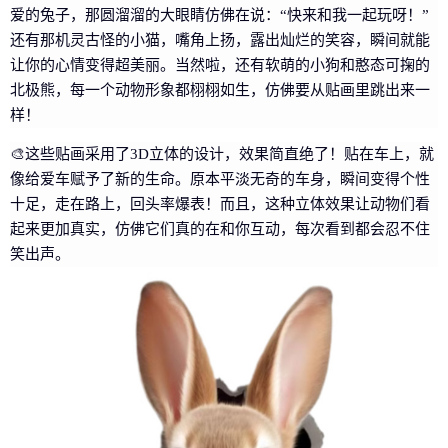
爱的兔子，那圆溜溜的大眼睛仿佛在说：“快来和我一起玩呀！”
还有那机灵古怪的小猫，嘴角上扬，露出灿烂的笑容，瞬间就能
让你的心情变得超美丽。当然啦，还有软萌的小狗和憨态可掬的
北极熊，每一个动物形象都栩栩如生，仿佛要从贴画里跳出来一
样！
🎨这些贴画采用了3D立体的设计，效果简直绝了！贴在车上，就
像给爱车赋予了新的生命。原本平淡无奇的车身，瞬间变得个性
十足，走在路上，回头率爆表！而且，这种立体效果让动物们看
起来更加真实，仿佛它们真的在和你互动，每次看到都会忍不住
笑出声。