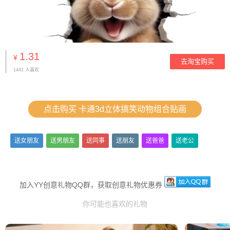
1.31
¥
去淘宝购买
1441 人喜欢
点击购买 卡通3d立体搞笑动物组合贴画
送女朋友
送男朋友
送同事
送朋友
送爸爸
送老公
加入YY创意礼物QQ群，获取创意礼物优惠券
你可能也喜欢的礼物