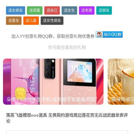
送女朋友
送闺蜜
送自己
送女生
送老婆
送朋友
送基友
送儿童
送女性朋友
加入YY创意礼物QQ群，获取创意礼物优惠券
你可能也喜欢的礼物
朵唯V9迷你学生手机 戒网瘾非智能备用超薄按键卡片机
猫咪陶瓷
落英飞旋模型cos道具 无畏契约游戏周边莲花苦无近战武器发表评
论