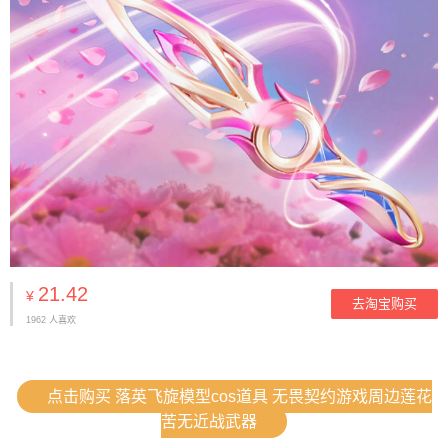
21.42
¥
去淘宝购买
1962 人喜欢
点击购买 落英飞旋模型cos道具 无畏契约游戏周边莲花
苦无近战武器