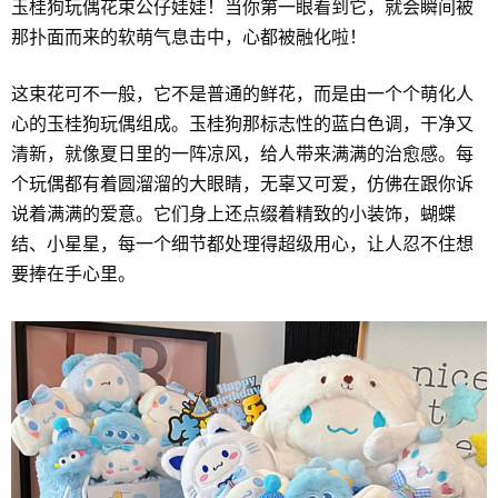
玉桂狗玩偶花束公仔娃娃！当你第一眼看到它，就会瞬间被
那扑面而来的软萌气息击中，心都被融化啦！
这束花可不一般，它不是普通的鲜花，而是由一个个萌化人
心的玉桂狗玩偶组成。玉桂狗那标志性的蓝白色调，干净又
清新，就像夏日里的一阵凉风，给人带来满满的治愈感。每
个玩偶都有着圆溜溜的大眼睛，无辜又可爱，仿佛在跟你诉
说着满满的爱意。它们身上还点缀着精致的小装饰，蝴蝶
结、小星星，每一个细节都处理得超级用心，让人忍不住想
要捧在手心里。