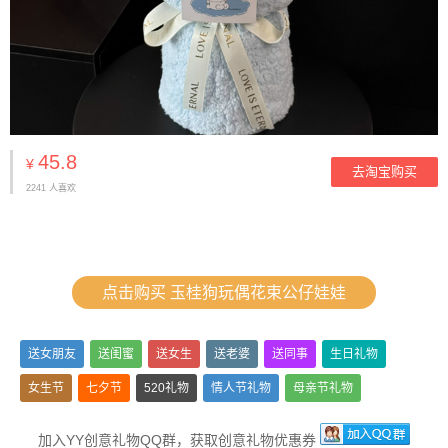
45.8
¥
去淘宝购买
2241 人喜欢
点击购买 玉桂狗玩偶花束公仔娃娃
送女朋友
送闺蜜
送女生
送老婆
送同事
生日礼物
女生节
七夕节
520礼物
情人节礼物
母亲节礼物
女生的生日礼物
结婚纪念日礼物
加入YY创意礼物QQ群，获取创意礼物优惠券