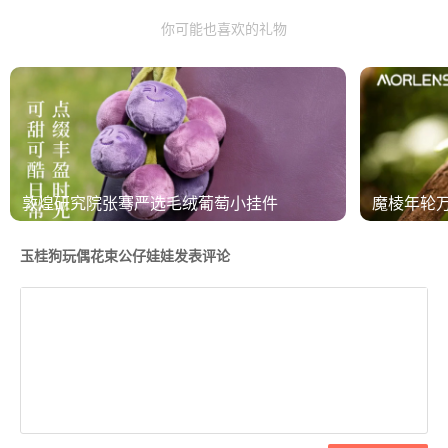
你可能也喜欢的礼物
敦煌研究院张骞严选毛绒葡萄小挂件
魔棱年轮
玉桂狗玩偶花束公仔娃娃发表评论