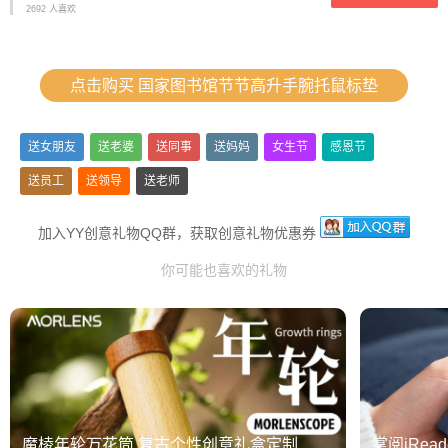
2692 人喜欢
点击购买 国家图书馆节节高升手腕托鼠标垫
送女朋友
送老婆
送同事
送妈妈
女生节
感恩节
送员工
送领导
送老师
加入YY创意礼物QQ群，获取创意礼物优惠券
你可能也喜欢的礼物
魔棱年轮万花筒 复古个性创意礼盒定制
掌阅iRea