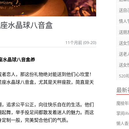
送自
情人
星座水晶球八音盒
送朋
11个月前 (09-20)
送女
送老
座水晶球八音盒🎁
送女
或者恋人，那这份礼物绝对能送到他们心坎里！
520
星座水晶球八音盒，尤其是天秤座款，简直是天
最新
魔棱年
翩，追求公平公正，向往快乐自在的生活。他们
翩起舞，举手投足间都散发着迷人的魅力。而这
身定制一般，完美契合他们的气质。
懒人香