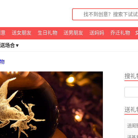
创意
送女朋友
生日礼物
送男朋友
送妈妈
乔迁礼物
送场合▼
物
搜礼
送礼
送闺
送基