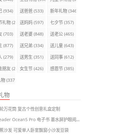
己
(934)
送爸爸
(533)
新年礼物
(346)
节礼物
(289)
送妈妈
(597)
七夕节
(357)
友
(703)
送老婆
(848)
送老公
(465)
生
(877)
送兄弟
(334)
送儿童
(643)
人
(279)
送男生
(351)
送同事
(612)
性朋友
(285)
女生节
(426)
感恩节
(385)
礼物
(337)
礼物
轮万花筒 复古个性创意礼盒定制
掌阅iReader Ocean5 Pro 电子书 墨水屏护眼阅读器
蕉沙发 可爱单人卧室飘窗小沙发豆袋