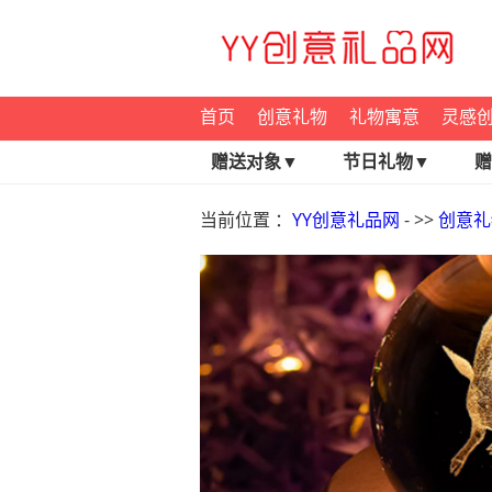
首页
创意礼物
礼物寓意
灵感
赠送对象▼
节日礼物▼
赠
当前位置 ：
YY创意礼品网
- >>
创意礼