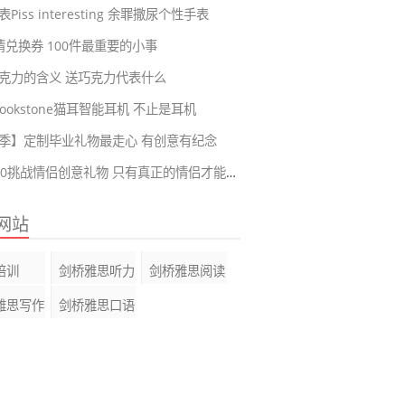
Piss interesting 余罪撒尿个性手表
爱情兑换券 100件最重要的小事
克力的含义 送巧克力代表什么
ookstone猫耳智能耳机 不止是耳机
季】定制毕业礼物最走心 有创意有纪念
恋爱100挑战情侣创意礼物 只有真正的情侣才能完成的挑战
网站
培训
剑桥雅思听力
剑桥雅思阅读
雅思写作
剑桥雅思口语