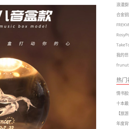
浪漫旋
FRE
Tak
我的世
热门
十本最
年度背