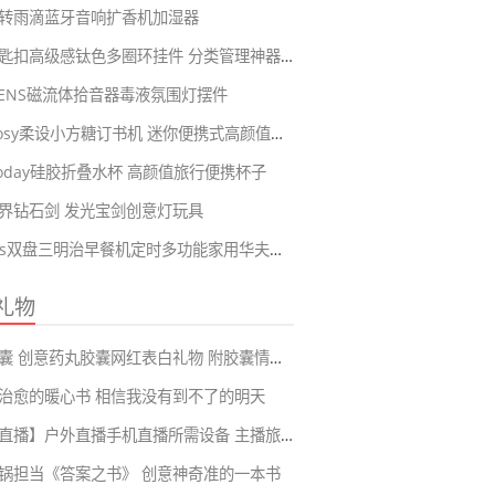
转雨滴蓝牙音响扩香机加湿器
合金钥匙扣高级感钛色多圈环挂件 分类管理神器可拆卸串链
KVENS磁流体拾音器毒液氛围灯摆件
RosyPosy柔设小方糖订书机 迷你便携式高颜值可爱手握式订书器
eToday硅胶折叠水杯 高颜值旅行便携杯子
界钻石剑 发光宝剑创意灯玩具
frunuts双盘三明治早餐机定时多功能家用华夫饼蛋卷面包机
礼物
情书胶囊 创意药丸胶囊网红表白礼物 附胶囊情话短句99大全
治愈的暖心书 相信我没有到不了的明天
【旅游直播】户外直播手机直播所需设备 主播旅游再也不会耽误直播啦
锅担当《答案之书》 创意神奇准的一本书