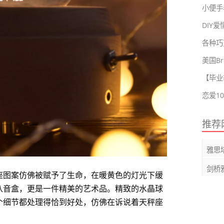
小便手表
DIY
各种巧
美国Br
【毕业
推荐
雅思
剑桥
座图案仿佛被赋予了生命，在暖黄色的灯光下缓
八音盒，更是一件精美的艺术品。精致的水晶球
个细节都处理得恰到好处，仿佛在诉说着天秤座