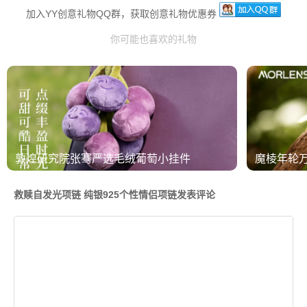
加入YY创意礼物QQ群，获取创意礼物优惠券
你可能也喜欢的礼物
敦煌研究院张骞严选毛绒葡萄小挂件
魔棱年轮
救赎自发光项链 纯银925个性情侣项链发表评论