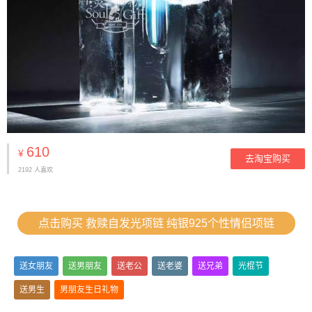
610
¥
去淘宝购买
2192 人喜欢
点击购买 救赎自发光项链 纯银925个性情侣项链
送女朋友
送男朋友
送老公
送老婆
送兄弟
光棍节
送男生
男朋友生日礼物