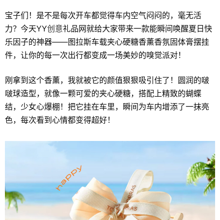
宝子们！是不是每次开车都觉得车内空气闷闷的，毫无活
力？今天YY
创意
礼品网就给大家带来一款能瞬间唤醒夏日快
乐因子的神器——图拉斯车载夹心硬糖香薰香氛固体膏摆挂
件，让你的每一次出行都变成一场美妙的嗅觉派对！
刚拿到这个香薰，我就被它的颜值狠狠吸引住了！圆润的啵
啵球造型，就像一颗可爱的夹心硬糖，搭配上精致的蝴蝶
结，少女心爆棚！把它挂在车里，瞬间为车内增添了一抹亮
色，每次看到心情都变得超好！