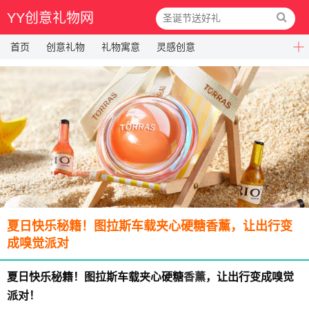
YY创意礼物网
首页
创意礼物
礼物寓意
灵感创意
夏日快乐秘籍！图拉斯车载夹心硬糖香薰，让出行变
成嗅觉派对
夏日快乐秘籍！图拉斯车载夹心硬糖
香薰
，让出行变成嗅觉
派对！