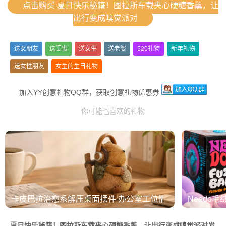
点击购买 夏日快乐秘籍！图拉斯车载夹心硬糖香薰，让
出行变成嗅觉派对
送女朋友
送闺蜜
送女生
送老婆
520礼物
新年礼物
送女性朋友
女生的生日礼物
加入YY创意礼物QQ群，获取创意礼物优惠券
你可能也喜欢的礼物
卡皮巴拉治愈系解压桌面摆件 办公室工位情绪稳定神器
Needo毛
夏日快乐秘籍！图拉斯车载夹心硬糖香薰，让出行变成嗅觉派对发