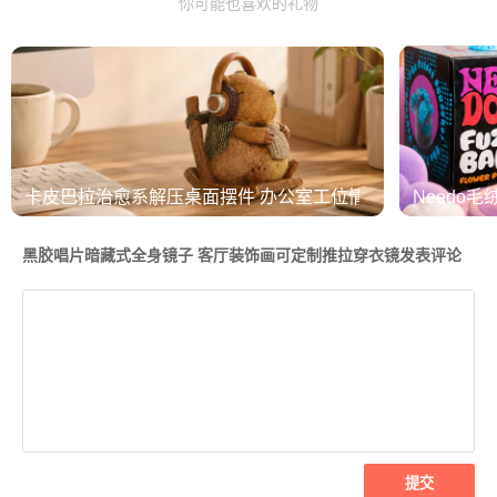
你可能也喜欢的礼物
卡皮巴拉治愈系解压桌面摆件 办公室工位情绪稳定神器
Needo毛
黑胶唱片暗藏式全身镜子 客厅装饰画可定制推拉穿衣镜发表评论