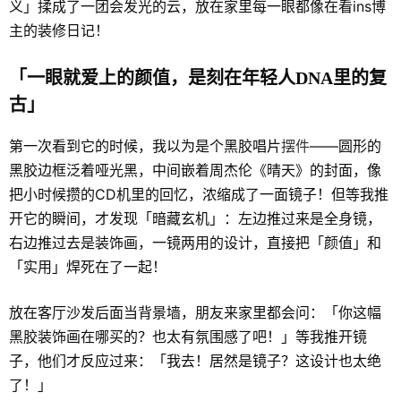
义」揉成了一团会发光的云，放在家里每一眼都像在看ins博
主的装修日记！
「一眼就爱上的颜值，是刻在年轻人DNA里的复
古」
第一次看到它的时候，我以为是个黑胶唱片
摆件
——圆形的
黑胶边框泛着哑光黑，中间嵌着周杰伦《晴天》的封面，像
把小时候攒的CD机里的回忆，浓缩成了一面镜子！但等我推
开它的瞬间，才发现「暗藏玄机」：左边推过来是全身镜，
右边推过去是装饰画，一镜两用的设计，直接把「颜值」和
「实用」焊死在了一起！
放在客厅沙发后面当背景墙，朋友来家里都会问：「你这幅
黑胶装饰画在哪买的？也太有氛围感了吧！」等我推开镜
子，他们才反应过来：「我去！居然是镜子？这设计也太绝
了！」