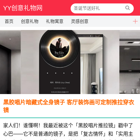
YY创意礼物网
首页
创意礼物
礼物寓意
灵感创意
黑胶唱片暗藏式全身镜子 客厅装饰画可定制推拉穿衣
镜
家人们！谁懂啊！我最近被这个「黑胶唱片推拉镜」戳中了
心巴——它不是普通的镜子，是把「复古情怀」和「实用主