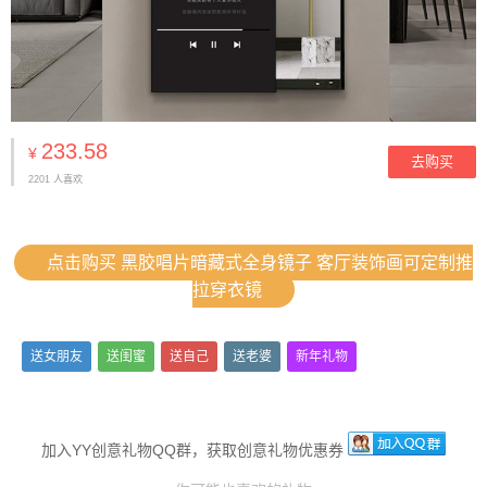
233.58
¥
去购买
2201 人喜欢
点击购买 黑胶唱片暗藏式全身镜子 客厅装饰画可定制推
拉穿衣镜
送女朋友
送闺蜜
送自己
送老婆
新年礼物
加入YY创意礼物QQ群，获取创意礼物优惠券