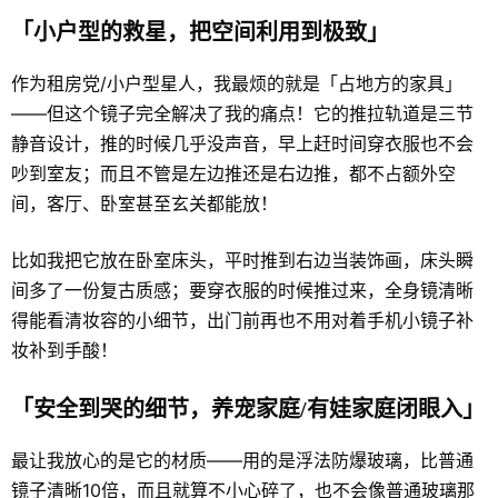
「小户型的救星，把空间利用到极致」
作为租房党/小户型星人，我最烦的就是「占地方的家具」
——但这个镜子完全解决了我的痛点！它的推拉轨道是三节
静音设计，推的时候几乎没声音，早上赶时间穿衣服也不会
吵到室友；而且不管是左边推还是右边推，都不占额外空
间，客厅、卧室甚至玄关都能放！
比如我把它放在卧室床头，平时推到右边当装饰画，床头瞬
间多了一份复古质感；要穿衣服的时候推过来，全身镜清晰
得能看清妆容的小细节，出门前再也不用对着手机小镜子补
妆补到手酸！
「安全到哭的细节，养宠家庭/有娃家庭闭眼入」
最让我放心的是它的材质——用的是浮法防爆玻璃，比普通
镜子清晰10倍，而且就算不小心碎了，也不会像普通玻璃那