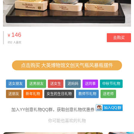
146
¥
去购买
852 人喜欢
点击购买 大英博物馆文创天气瓶风暴瓶摆件
送女朋友
送男朋友
送女生
送妈妈
送同事
中秋节礼物
送朋友
新年礼物
女生的生日礼物
教师节礼物
送老师
本命年礼物
男朋友生日礼物
分手礼物
加入YY创意礼物QQ群，获取创意礼物优惠券
你可能也喜欢的礼物