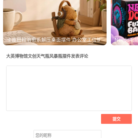
卡皮巴拉治愈系解压桌面摆件 办公室工位情绪稳定神器
Needo毛
大英博物馆文创天气瓶风暴瓶摆件发表评论