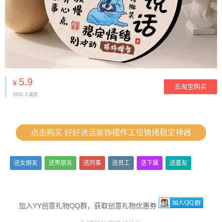
5.9
¥
去淘宝购买
3256 人喜欢
点击购买 好好说话装饰摆件工位情绪稳定神器
送女朋友
送男朋友
送同事
送员工
送下属
送基友
加入YY创意礼物QQ群，获取创意礼物优惠券