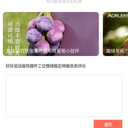
你可能也喜欢的礼物
敦煌研究院张骞严选毛绒葡萄小挂件
魔棱年轮
好好说话装饰摆件工位情绪稳定神器发表评论