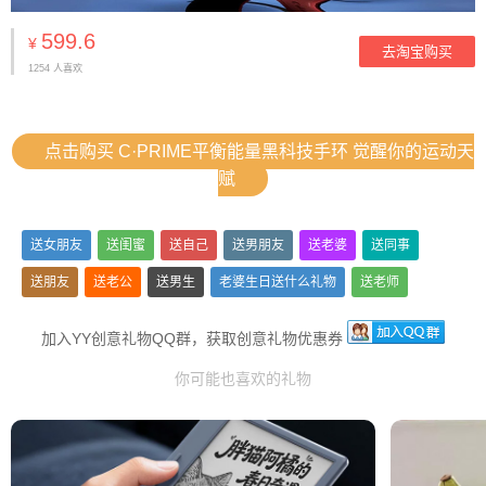
599.6
¥
去淘宝购买
1254 人喜欢
点击购买 C·PRIME平衡能量黑科技手环 觉醒你的运动天
赋
送女朋友
送闺蜜
送自己
送男朋友
送老婆
送同事
送朋友
送老公
送男生
老婆生日送什么礼物
送老师
送领导
加入YY创意礼物QQ群，获取创意礼物优惠券
你可能也喜欢的礼物