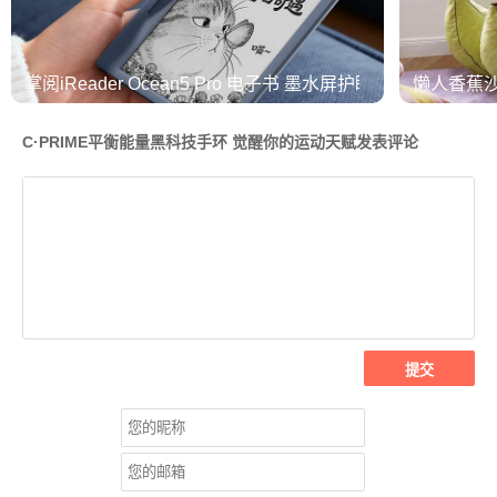
掌阅iReader Ocean5 Pro 电子书 墨水屏护眼阅读器
懒人香蕉
C·PRIME平衡能量黑科技手环 觉醒你的运动天赋发表评论