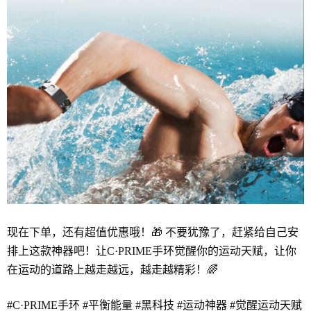
现在下单，还有超值优惠哦！🎁 不要犹豫了，赶紧给自己安
排上这款神器吧！让C·PRIME手环觉醒你的运动天赋，让你
在运动的道路上越走越远，越走越精彩！🌈
#C·PRIME手环 #平衡能量 #黑科技 #运动神器 #觉醒运动天赋