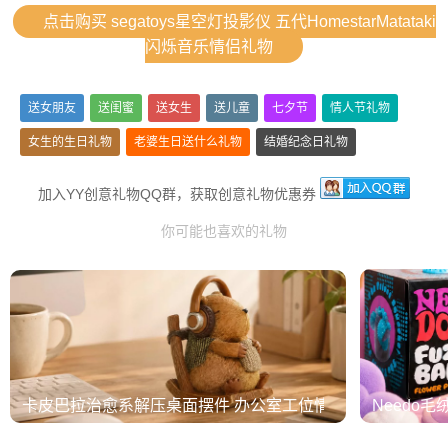
点击购买 segatoys星空灯投影仪 五代HomestarMatataki
闪烁音乐情侣礼物
送女朋友
送闺蜜
送女生
送儿童
七夕节
情人节礼物
女生的生日礼物
老婆生日送什么礼物
结婚纪念日礼物
平安夜礼物
圣诞礼物
加入YY创意礼物QQ群，获取创意礼物优惠券
你可能也喜欢的礼物
卡皮巴拉治愈系解压桌面摆件 办公室工位情绪稳定神器
Needo毛